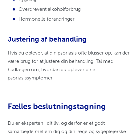
så du undgår bivirkninger.
Overdrevent alkoholforbrug
Da psoriasis er forskellig fra person til person,
Hormonelle forandringer
handler det om at prøve dig frem, til du finder
den behandling eller den kombination af
Justering af behandling
behandlinger, der fungerer bedst for dig.
Hvis du oplever, at din psoriasis ofte blusser op, kan der
Hvis du har prøvet lokalbehandling og ikke har
være brug for at justere din behandling. Tal med
fået kontrol over dine psoriasissymptomer,
hudlægen om, hvordan du oplever dine
kan der være behov for, at du bliver henvist til
psoriasissymptomer.
en hudlæge.
Fælles beslutningstagning
Du er eksperten i dit liv, og derfor er et godt
samarbejde mellem dig og din læge og sygeplejerske