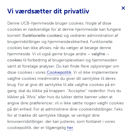
Vi værdsætter dit privatliv
psoriasis
Menu
Denne UCB-hjemmeside bruger cookies. Nogle af disse 
cookies er nødvendige for at denne hjemmeside kan fungere 
korrekt (
funktionelle cookies
) og vedrører administration af 
brugerindstillinger og hjemmesidesikkerhed. Funktionelle 
cookies kan ikke afvises, når du vælger at besøge denne 
hjemmeside. Vi vil også gerne bruge andre 
– valgfrie – 
cookies
 til forbedring af brugeroplevelsen og hjemmesiden 
samt at foretage analyser. Du kan finde flere oplysninger om 
disse cookies i vores 
Cookiepolitik
. Vi vil ikke implementere 
valgfrie cookies medmindre du giver dit samtykke til deres 
brug. For at give dit samtykke til alle valgfrie cookies på én 
gang, skal du klikke på knappen  “Accepter” nedenfor. Hvis du 
klikker på “Afvis” eller hvis du lukker dette banner uden at 
angive dine præferencer, vil vi ikke sætte nogen valgfri cookies 
på din enhed. For at administrere dine cookieindstillinger, f.eks. 
for at trække dit samtykke tilbage, se venligst dine 
Behandling af psoriasis
browserindstillinger, der kan justeres, som forklaret i vores 
cookiepolitik, der er tilgængelig 
her
.