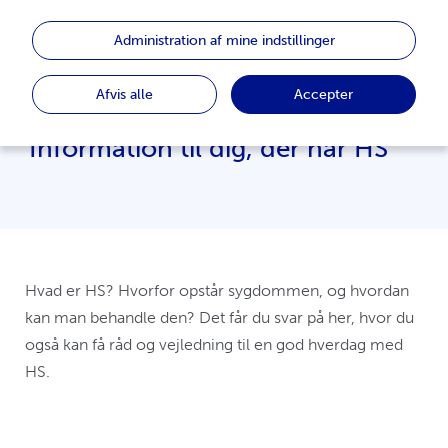
Hidrosadenitis
Administration af mine indstillinger
Suppurativa (HS)
Afvis alle
Accepter
Information til dig, der har HS
Hvad er HS? Hvorfor opstår sygdommen, og hvordan
kan man behandle den? Det får du svar på her, hvor du
også kan få råd og vejledning til en god hverdag med
HS.