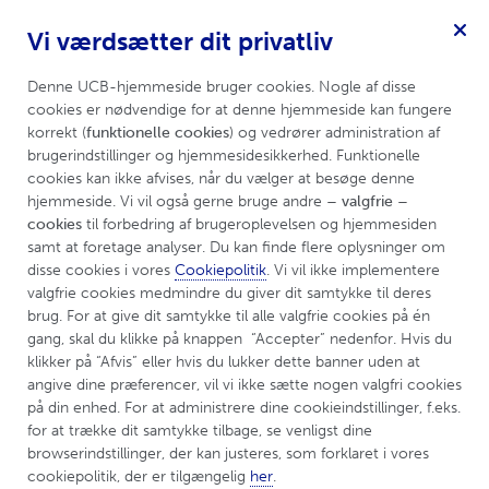
Vi værdsætter dit privatliv
Hidrosadenitis Suppurativa
Menu
Denne UCB-hjemmeside bruger cookies. Nogle af disse 
cookies er nødvendige for at denne hjemmeside kan fungere 
korrekt (
funktionelle cookies
) og vedrører administration af 
brugerindstillinger og hjemmesidesikkerhed. Funktionelle 
cookies kan ikke afvises, når du vælger at besøge denne 
hjemmeside. Vi vil også gerne bruge andre 
– valgfrie – 
cookies
 til forbedring af brugeroplevelsen og hjemmesiden 
samt at foretage analyser. Du kan finde flere oplysninger om 
disse cookies i vores 
Cookiepolitik
. Vi vil ikke implementere 
valgfrie cookies medmindre du giver dit samtykke til deres 
brug. For at give dit samtykke til alle valgfrie cookies på én 
gang, skal du klikke på knappen  “Accepter” nedenfor. Hvis du 
klikker på “Afvis” eller hvis du lukker dette banner uden at 
angive dine præferencer, vil vi ikke sætte nogen valgfri cookies 
på din enhed. For at administrere dine cookieindstillinger, f.eks. 
for at trække dit samtykke tilbage, se venligst dine 
browserindstillinger, der kan justeres, som forklaret i vores 
cookiepolitik, der er tilgængelig 
her
.