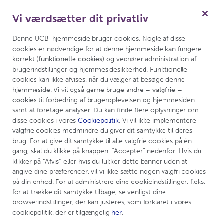
Vi værdsætter dit privatliv
rheumatiske sygdomme
Menu
Denne UCB-hjemmeside bruger cookies. Nogle af disse 
cookies er nødvendige for at denne hjemmeside kan fungere 
korrekt (
funktionelle cookies
) og vedrører administration af 
brugerindstillinger og hjemmesidesikkerhed. Funktionelle 
cookies kan ikke afvises, når du vælger at besøge denne 
hjemmeside. Vi vil også gerne bruge andre 
– valgfrie – 
cookies
 til forbedring af brugeroplevelsen og hjemmesiden 
samt at foretage analyser. Du kan finde flere oplysninger om 
disse cookies i vores 
Cookiepolitik
. Vi vil ikke implementere 
valgfrie cookies medmindre du giver dit samtykke til deres 
brug. For at give dit samtykke til alle valgfrie cookies på én 
gang, skal du klikke på knappen  “Accepter” nedenfor. Hvis du 
klikker på “Afvis” eller hvis du lukker dette banner uden at 
angive dine præferencer, vil vi ikke sætte nogen valgfri cookies 
Velkommen til
på din enhed. For at administrere dine cookieindstillinger, f.eks. 
for at trække dit samtykke tilbage, se venligst dine 
UCBCares til
browserindstillinger, der kan justeres, som forklaret i vores 
cookiepolitik, der er tilgængelig 
her
.